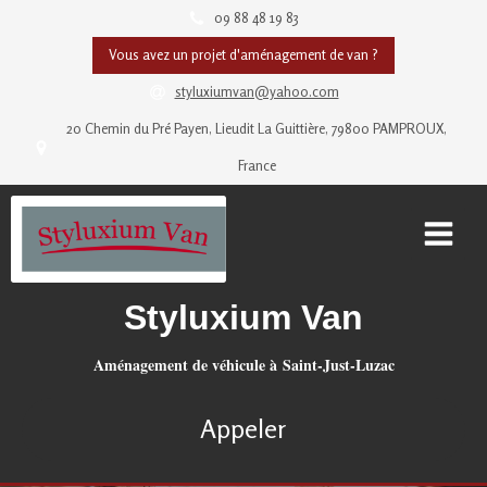
09 88 48 19 83
Vous avez un projet d'aménagement de van ?
styluxiumvan@yahoo.com
20 Chemin du Pré Payen, Lieudit La Guittière, 79800 PAMPROUX,
France
Styluxium Van
Aménagement de véhicule à Saint-Just-Luzac
Appeler